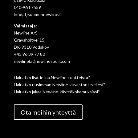
01840 Klaukkala
040-964 7559
info(at)suomennewline.fi
Valmistaja:
Newline A/S
Gravsholtvej 15
DK-9310 Vodskov
+45 96 39 77 80
newline(at)newlinesport.com
Haluatko lisätietoa Newline-tuotteista?
Haluatko uusimman Newline-kuvaston itsellesi?
Haluatko jakaa Newline-käyttökokemuksiasi?
Ota meihin yhteyttä